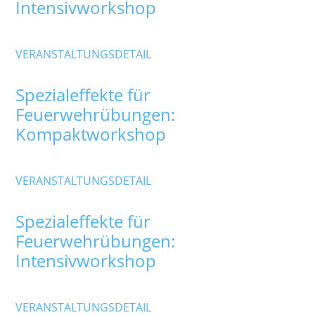
Intensivworkshop
Samstag
,
Betriebsgelände Hummig Effects
VERANSTALTUNGSDETAIL
22
März
Spezialeffekte für
Feuerwehrübungen:
Kompaktworkshop
Montag
,
Betriebsgelände Hummig Effects
VERANSTALTUNGSDETAIL
24
März
Spezialeffekte für
Feuerwehrübungen:
Intensivworkshop
Mittwoch
,
Betriebsgelände Hummig Effects
VERANSTALTUNGSDETAIL