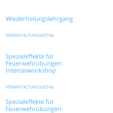
Februar 2027
13
Feb.
Wiederholungslehrgang
Samstag
,
Karl-Eberth-Haus
VERANSTALTUNGSDETAIL
März 2027
18
März
Spezialeffekte für
Feuerwehrübungen:
Intensivworkshop
Donnerstag
,
Betriebsgelände Hummig Effects
VERANSTALTUNGSDETAIL
20
März
Spezialeffekte für
Feuerwehrübungen: