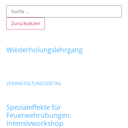
Text:
Zurücksetzen
September 2026
26
Sep.
Wiederholungslehrgang
Ausgebucht
Samstag
,
Standort wird noch bekannt gegeben.
Voraussichtlich in Hohenpeißenberg.
VERANSTALTUNGSDETAIL
Oktober 2026
17
Okt.
Spezialeffekte für
Feuerwehrübungen:
Intensivworkshop
Ausgebucht