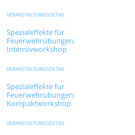
Samstag
,
Betriebsgelände Hummig Effects
VERANSTALTUNGSDETAIL
19
Okt.
Spezialeffekte für
Feuerwehrübungen:
Intensivworkshop
Montag
,
Betriebsgelände Hummig Effects
VERANSTALTUNGSDETAIL
21
Okt.
Spezialeffekte für
Feuerwehrübungen:
Kompaktworkshop
Mittwoch
,
Betriebsgelände Hummig Effects
VERANSTALTUNGSDETAIL
23
Okt.