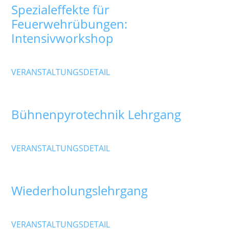
Spezialeffekte für
Feuerwehrübungen:
Intensivworkshop
Freitag
,
Betriebsgelände Hummig Effects
VERANSTALTUNGSDETAIL
November 2026
02 - 06
Nov.
Bühnenpyrotechnik Lehrgang
Montag
VERANSTALTUNGSDETAIL
Dezember 2026
07
Dez.
Wiederholungslehrgang
Montag
,
Karl-Eberth-Haus
VERANSTALTUNGSDETAIL