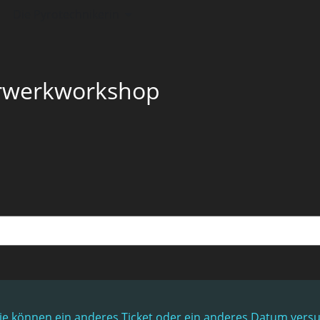
Die Pyrotechnikerin
erwerkworkshop
. Sie können ein anderes Ticket oder ein anderes Datum vers