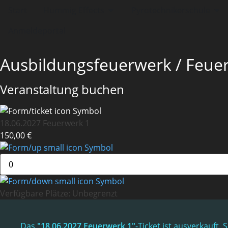
Start
Hummig Effects
Pyrotechnikerschule
Anmeldeportal
Ausbildungsfeuerwerk / Feu
Veranstaltung buchen
18.06.2027 Feuerwerk 1
150,00 €
Verfügbare Plätze:
Unbegrenzt
Das
"18.06.2027 Feuerwerk 1"
-Ticket ist ausverkauft