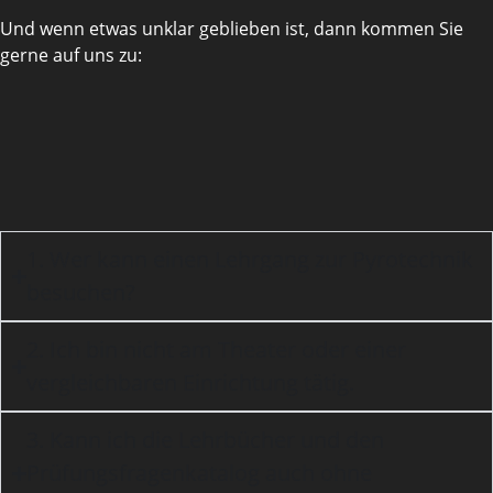
Und wenn etwas unklar geblieben ist, dann kommen Sie
gerne auf uns zu:
1. Wer kann einen Lehrgang zur Pyrotechnik
besuchen?
2. Ich bin nicht am Theater oder einer
vergleichbaren Einrichtung tätig.
3. Kann ich die Lehrbücher und den
Prüfungsfragenkatalog auch ohne