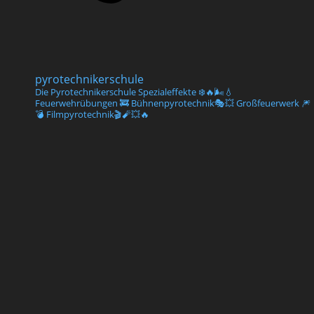
pyrotechnikerschule
Die Pyrotechnikerschule
Spezialeffekte ❄️🔥🌬💧
Feuerwehrübungen 🚒
Bühnenpyrotechnik🎭💥
Großfeuerwerk 🎆
💣
Filmpyrotechnik🎬🧨💥🔥