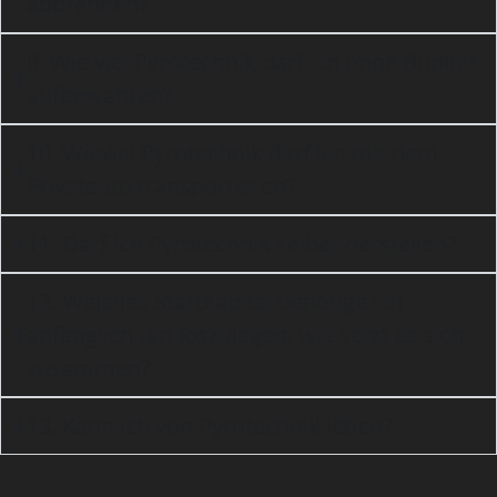
abbrennen?
9. Wie viel Pyrotechnik darf ich ohne Bunker
aufbewahren?
10. Wieviel Pyrotechnik darf ich mit dem
Privatauto transportieren?
11. Darf ich Pyrotechnik selber herstellen?
12. Welches Startkapital benötige ich
anfänglich um loszulegen, wie setzt es sich
zusammen?
13. Kann ich von Pyrotechnik leben?