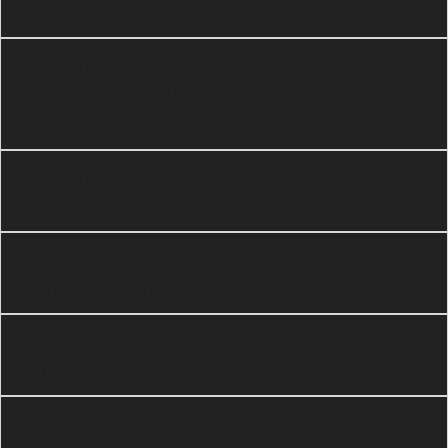
Lehrgangsteilnahme bestellen?
4. Ich habe keinen Nachweis über die
Mitwirkung an 15 Effekten. Was kann man
da machen?
5. Ich habe keine 20 Helferscheine, um am
Großfeuerwerk Lehrgang teilzunehmen.
6. Welche Lizenz bzw." Pyrotechnikschein"
kann ich erlangen?
7. Wie lange ist der Pyrotechnikerschein
gültig?
8. Darf ich das ganze Jahr über Feuerwerk