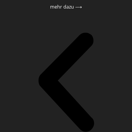
mehr dazu ⟶